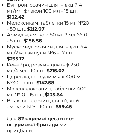
Бупірон, розчин для інʼєкцій 4
мг/мл, флакон 100 мл - 15 шт.,
$132.42
Мелоксикам, таблетки 15 мг №20
- 50 шт.,
$212.07
Армадін, ампули 50 мг 2 мл №10
- 5 шт.,
$156.56
Мускомед, розчин для інʼєкцій 4
мл/2 мл ампули №6 - 17 шт.,
$235.17
Ренейро, розчин для інф 250
мл/4 мл - 10 шт.,
$215.02
Церегліа, капсули мʼякі 400 мг
№30 - 7 шт.,
$147.58
Моксифлоксацин, таблетки 400
мг №10 - 15 шт.,
$135.64
Вітаксон, розчин для інʼєкцій
ампули №5 - 10 шт.,
$59.45
Для
82 окремої десантно-
штурмової бригади
ми
придбали: