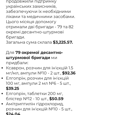
продовжили підтримку
українських захисників,
забезпечуючи їх необхідними
ліками та медичними засобами.
Цього місяця допомогу
отримали дві бригади - 79 та 82
окремі десантно-штурмові
бригади.
Загальна сума склала
$3,225.57.
Для
79
окремої десантно-
штурмової бригади
ми
придбали:
Ксаврон, розчин для інʼєкцій 1.5
мг/мл, ампули №10 - 2 шт.,
$92.36
Елгопрін, розчин для інʼєкцій
100 мг, ампули 2 мл №6 - 5 шт.,
$39.25
Елгопрін, таблетки 200 мг,
блістер №12 - 10 шт.,
$50.59
Амiтриптилiн гiдрохлорид,
розчин для інʼєкцій №10 - 5 шт.,
$24.04